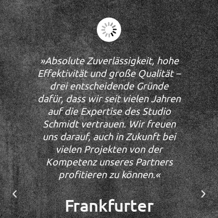
»Absolute Zuverlässigkeit, hohe
»W
Effektivität und große Qualität –
drei entscheidende Gründe
dafür, dass wir seit vielen Jahren
auf die Expertise des Studio
Schmidt vertrauen. Wir freuen
m
uns darauf, auch in Zukunft bei
o
vielen Projekten von der
kei
Kompetenz unseres Partners
d
profitieren zu können.«
Sc
das
Frankfurter
do